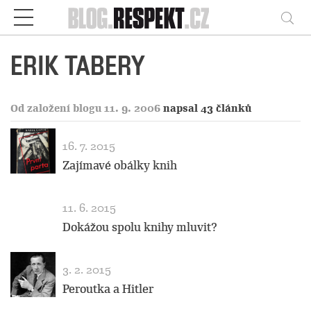
Respekt
Vy
ERIK TABERY
Od založení blogu 11. 9. 2006
napsal 43 článků
16. 7. 2015
Zajímavé obálky knih
11. 6. 2015
Dokážou spolu knihy mluvit?
3. 2. 2015
Peroutka a Hitler