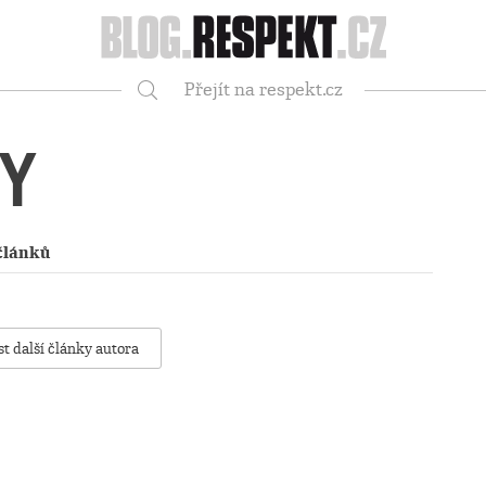
Respekt
Přejít na respekt.cz
Vyhledávání
RY
článků
st další články autora