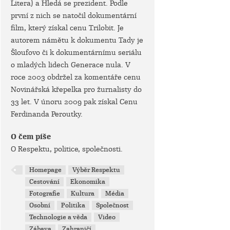
Litera) a Hledá se prezident. Podle
první z nich se natočil dokumentární
film, který získal cenu Trilobit. Je
autorem námětu k dokumentu Tady je
Šloufovo či k dokumentárnímu seriálu
o mladých lidech Generace nula. V
roce 2003 obdržel za komentáře cenu
Novinářská křepelka pro žurnalisty do
33 let. V únoru 2009 pak získal Cenu
Ferdinanda Peroutky.
O čem píše
O Respektu, politice, společnosti.
Homepage
Výběr Respektu
Cestování
Ekonomika
Fotografie
Kultura
Média
Osobní
Politika
Společnost
Technologie a věda
Video
Zábava
Zahraničí